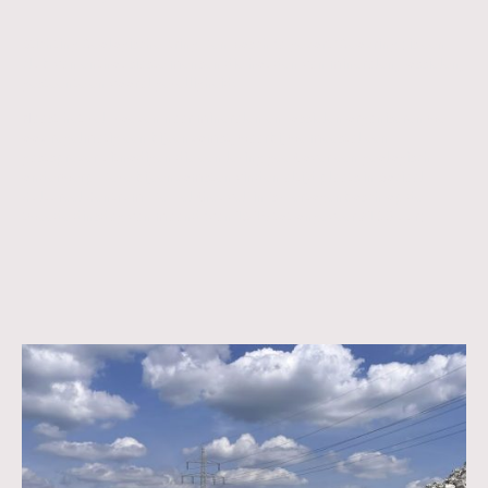
Stichting Geologische Kring Den Bosch (afgekort ‘Geokring’) is een
club van enthousiaste mensen die houden van mineralen, fossielen,
gesteente en vooral gezelligheid!
Naast het zelf zoeken naar mineralen en fossielen organiseren we
ook regelmatig een bijeenkomst, waarbij we meestal een
gastspreker uitnodigen die een lezing geeft over een geologisch
onderwerp. Deze
bijeenkomsten
vinden altijd plaats in Sociaal
Cultureel Centrum 'De Helftheuvel' in 's-Hertogenbosch op de
tweede dinsdag van maand (van 19.15 tot ongeveer 21.30 uur).